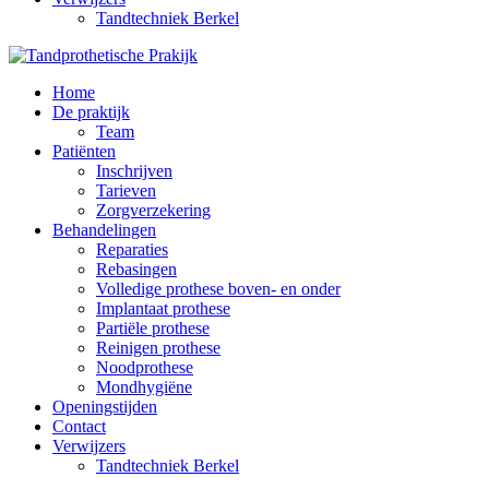
Tandtechniek Berkel
Home
De praktijk
Team
Patiënten
Inschrijven
Tarieven
Zorgverzekering
Behandelingen
Reparaties
Rebasingen
Volledige prothese boven- en onder
Implantaat prothese
Partiële prothese
Reinigen prothese
Noodprothese
Mondhygiëne
Openingstijden
Contact
Verwijzers
Tandtechniek Berkel