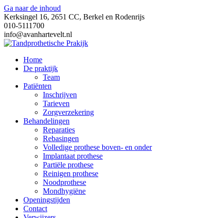
Ga naar de inhoud
Kerksingel 16, 2651 CC, Berkel en Rodenrijs
010-5111700
info@avanhartevelt.nl
Home
De praktijk
Team
Patiënten
Inschrijven
Tarieven
Zorgverzekering
Behandelingen
Reparaties
Rebasingen
Volledige prothese boven- en onder
Implantaat prothese
Partiële prothese
Reinigen prothese
Noodprothese
Mondhygiëne
Openingstijden
Contact
Verwijzers