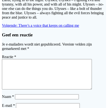
tyranny, with all his power, and with all of his might. Ulysses – no-
one else can do the things you do. Ulysses – like a bolt of thunder
from the blue. Ulysses – always fighting all the evil forces bringing
peace and justice to all.
Bericht
Volgend
Volgende:
There’s a voice that keeps on calling me
bericht:
navigatie
Geef een reactie
Je e-mailadres wordt niet gepubliceerd.
Vereiste velden zijn
gemarkeerd met
*
Reactie
*
Naam
*
E-mail
*