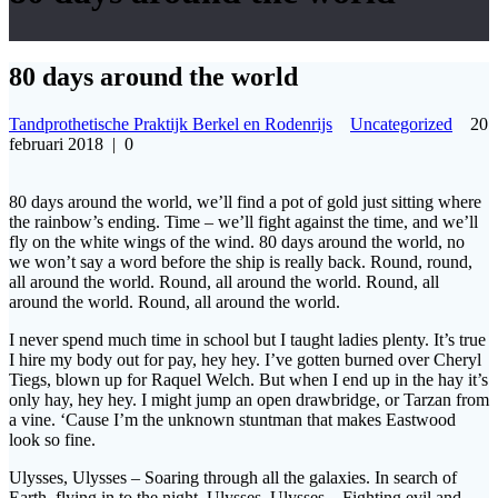
80 days around the world
Tandprothetische Praktijk Berkel en Rodenrijs
Uncategorized
20
februari 2018
|
0
80 days around the world, we’ll find a pot of gold just sitting where
the rainbow’s ending. Time – we’ll fight against the time, and we’ll
fly on the white wings of the wind. 80 days around the world, no
we won’t say a word before the ship is really back. Round, round,
all around the world. Round, all around the world. Round, all
around the world. Round, all around the world.
I never spend much time in school but I taught ladies plenty. It’s true
I hire my body out for pay, hey hey. I’ve gotten burned over Cheryl
Tiegs, blown up for Raquel Welch. But when I end up in the hay it’s
only hay, hey hey. I might jump an open drawbridge, or Tarzan from
a vine. ‘Cause I’m the unknown stuntman that makes Eastwood
look so fine.
Ulysses, Ulysses – Soaring through all the galaxies. In search of
Earth, flying in to the night. Ulysses, Ulysses – Fighting evil and