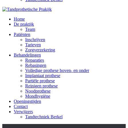
Home
De praktijk
Team
Patiënten
Inschrijven
Tarieven
Zorgverzekering
Behandelingen
Reparaties
Rebasingen
Volledige prothese boven- en onder
Implantaat prothese
Partiële prothese
Reinigen prothese
Noodprothese
Mondhygiëne
Openingstijden
Contact
Verwijzers
Tandtechniek Berkel