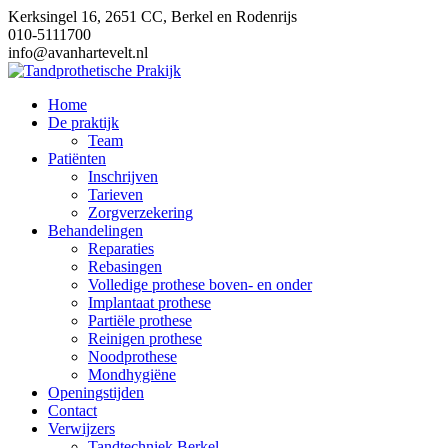
Ga
Kerksingel 16, 2651 CC, Berkel en Rodenrijs
naar
010-5111700
de
info@avanhartevelt.nl
inhoud
Home
De praktijk
Team
Patiënten
Inschrijven
Tarieven
Zorgverzekering
Behandelingen
Reparaties
Rebasingen
Volledige prothese boven- en onder
Implantaat prothese
Partiële prothese
Reinigen prothese
Noodprothese
Mondhygiëne
Openingstijden
Contact
Verwijzers
Tandtechniek Berkel